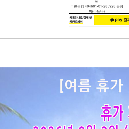
원
국민은행 404601-01-285928 유정
희(라트나)
페이코 ID로 페
PAYCO 바로