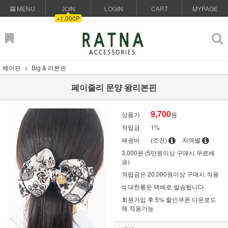
MENU
JOIN
LOGIN
CART
MYPAGE
+1,000P
헤어핀
Big & 리본핀
페이즐리 문양 왕리본핀
9,700
상품가
원
적립금
1%
배송비
(조건)
지역별
3,000원 (5만원이상 구매시 무료배
송)
적립금은 20,000원이상 구매시 적용
cj 대한통운 택배로 발송됩니다.
회원가입 후 5% 할인쿠폰 다운로드
해 적용가능